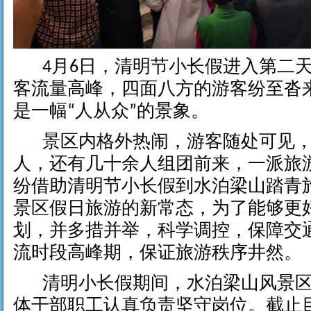
4
月
6
日，清明节小长假进入第二
客流量高峰，四面八方的游客纷至沓
是一幅
“
人从众
”
的景象。
景区内格外热闹，游客随处可见
人，还有几十余人组团前来，一派旅
纷借助清明节小长假到水泊梁山踏青
景区假日旅游的新常态，为了能够更
划，并多措并举，科学调控，保障交
流时段高峰期，保证旅游秩序井然。
清明小长假期间，水泊梁山风景
体干部职工认真负责坚守岗位。截止