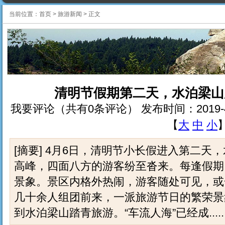
当前位置：
首页
>
旅游新闻
>
正文
清明节假期第二天，水泊梁山
我要评论（共有0条评论） 发布时间：2019-4-6 1
【
大
中
小
[摘要] 4月6日，清明节小长假进入第二
高峰，四面八方的游客纷至沓来。每逢假期
景象。景区内格外热闹，游客随处可见，或
几十余人组团前来，一派旅游节日的繁荣景
到水泊梁山踏青旅游。“车流人海”已经成.....