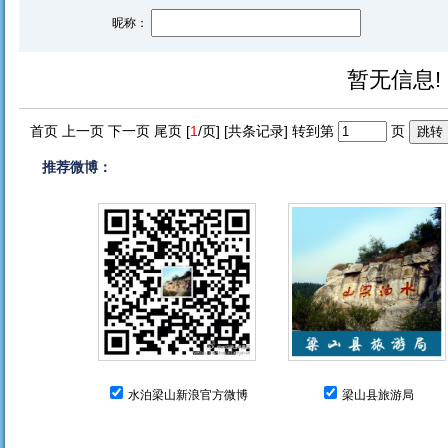
昵称：
暂无信息!
首页 上一页 下一页 尾页 [
1
/页] [共
条记录] 转到第
页
推荐微博：
水泊梁山新浪官方微博
梁山县旅游局