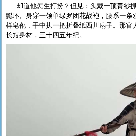
却道他怎生打扮？但见：头戴一顶青纱抓
鬓环。身穿一领单绿罗团花战袍，腰系一条
样皂靴，手中执一把折叠纸西川扇子。那官
长短身材，三十四五年纪。