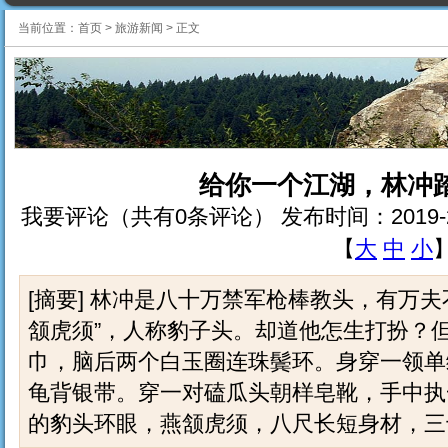
当前位置：
首页
>
旅游新闻
>
正文
给你一个江湖，林冲
我要评论（共有0条评论） 发布时间：2019-2-15 
【
大
中
小
[摘要] 林冲是八十万禁军枪棒教头，有万
颔虎须”，人称豹子头。却道他怎生打扮？
巾，脑后两个白玉圈连珠鬓环。身穿一领单
龟背银带。穿一对磕瓜头朝样皂靴，手中执
的豹头环眼，燕颔虎须，八尺长短身材，三十四.