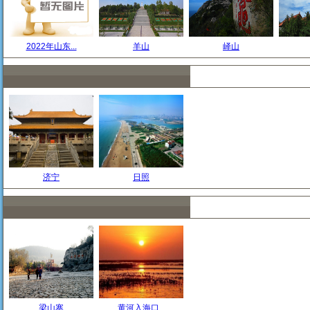
2022年山东...
羊山
峄山
济宁
日照
梁山寨
黄河入海口...